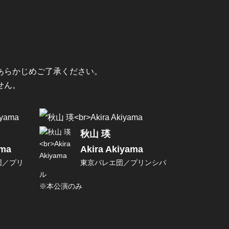
あらかじめご了承ください。
せん。
秋山 瑛
ama
Akira Akiyama
団／プリ
東京バレエ団／プリンシパ
ル
※本公演のみ