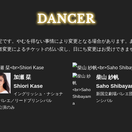
DANCER
定です。やむを得ない事情により変更となる場合があります。
者変更によるチケットの払い戻し、日にち変更はお受けできま
加瀬 栞
柴山 紗帆
Shiori Kase
Saho Shibay
イングリッシュ・ナショナ
新国立劇場バレエ
バレエ／リードプリンシパル
ンシパル
公演のみ