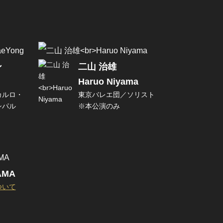
ン
二山 治雄
Haruo Niyama
カルロ・
東京バレエ団／ソリスト
シパル
※本公演のみ
MA
ついて