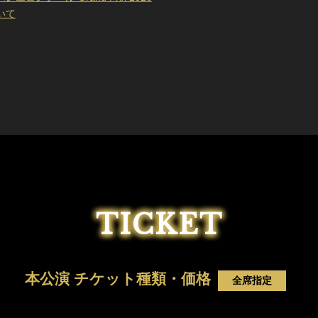
いて
TICKET
本公演 チケット種類・価格
全席指定