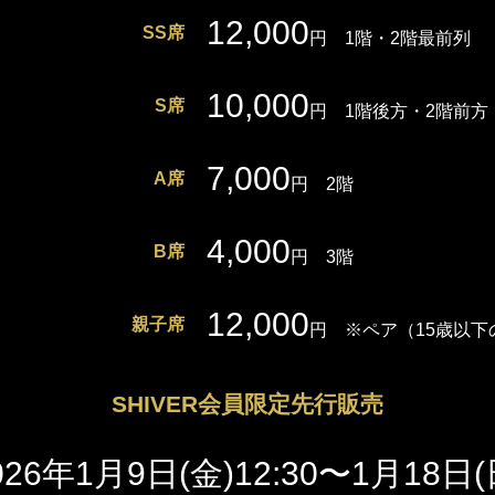
12,000
SS席
円 1階・2階最前列
10,000
S席
円 1階後方・2階前方
7,000
A席
円 2階
4,000
B席
円 3階
12,000
親子席
円 ※ペア（15歳以
SHIVER会員限定先行販売
026年1月9日(金)12:30〜1月18日(