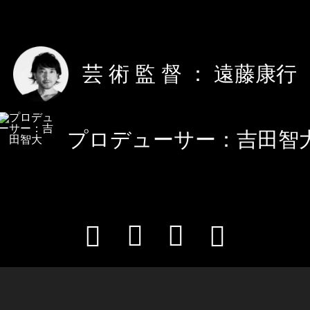
芸 術 監 督 ： 遠藤康行
プロデューサー：吉田智