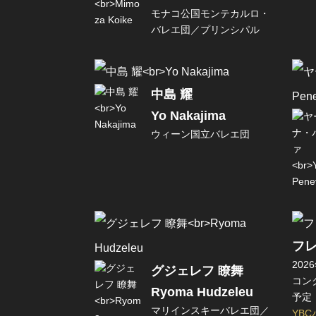
モナコ公国モンテカルロ・
バレエ団／プリンシパル
中島 耀
Yo Nakajima
ウィーン国立バレエ団
フレ
202
グジェレフ 瞭舞
コンク
Ryoma Hudzeleu
予定
マリインスキーバレエ団／
YBC